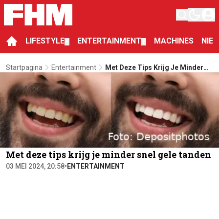
LIFESTYLE
ENTERTAINMENT
MACHINES
NIE
▼
▼
Startpagina
Entertainment
Met Deze Tips Krijg Je Minder
Snel Gele Tanden
Met deze tips krijg je minder snel gele tanden
03 MEI 2024, 20:58
•
ENTERTAINMENT