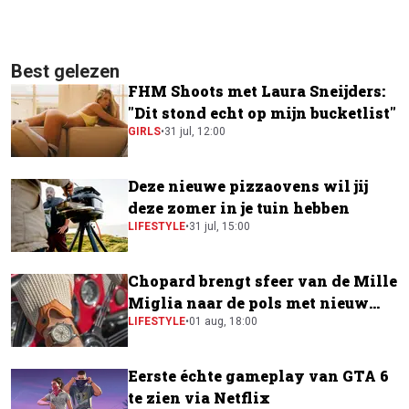
Best gelezen
FHM Shoots met Laura Sneijders:
"Dit stond echt op mijn bucketlist"
GIRLS
•
31 jul, 12:00
Deze nieuwe pizzaovens wil jij
deze zomer in je tuin hebben
LIFESTYLE
•
31 jul, 15:00
Chopard brengt sfeer van de Mille
Miglia naar de pols met nieuw
horloge
LIFESTYLE
•
01 aug, 18:00
Eerste échte gameplay van GTA 6
te zien via Netflix