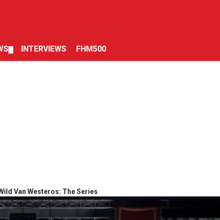
WS
INTERVIEWS
FHM500
▼
ild Van Westeros: The Series