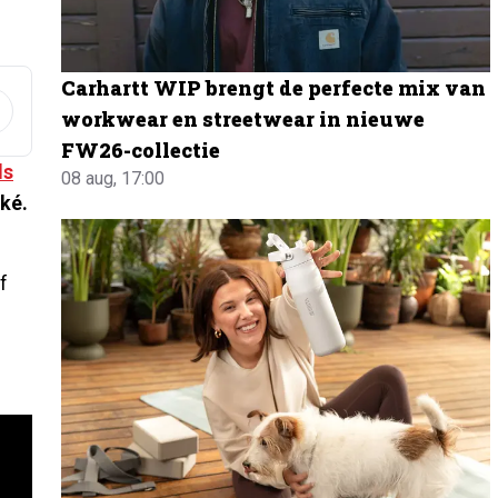
Carhartt WIP brengt de perfecte mix van
workwear en streetwear in nieuwe
FW26-collectie
ds
08 aug, 17:00
ké.
f