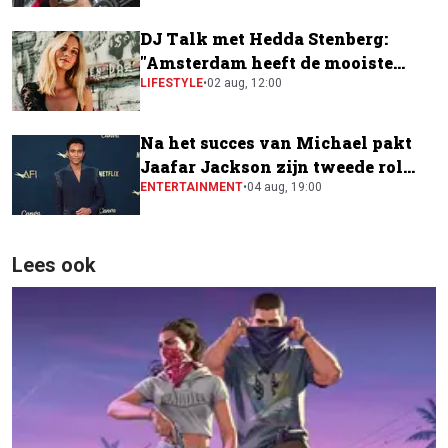
DJ Talk met Hedda Stenberg:
"Amsterdam heeft de mooiste
festivalscene van Europa"
LIFESTYLE
•
02 aug, 12:00
Na het succes van Michael pakt
Jaafar Jackson zijn tweede rol
naast Will Smith
ENTERTAINMENT
•
04 aug, 19:00
Lees ook