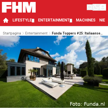
LIFESTYLE
ENTERTAINMENT
MACHINES
NIE
▼
▼
Startpagina
Entertainment
Funda Toppers #25: Italiaanse
Architectuur In Randje
Rotterdam