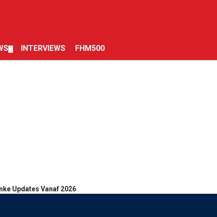
WS
INTERVIEWS
FHM500
▼
inke Updates Vanaf 2026