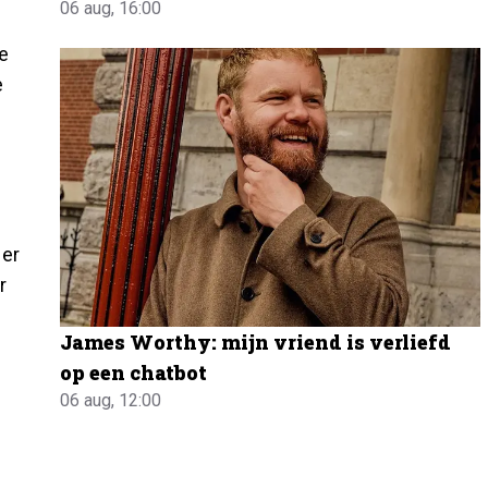
06 aug, 16:00
e
e
 er
r
James Worthy: mijn vriend is verliefd
op een chatbot
06 aug, 12:00