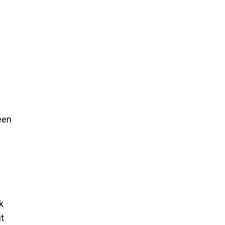
een
k
t