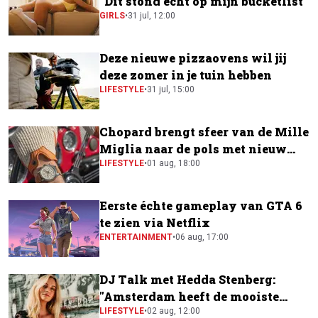
"Dit stond echt op mijn bucketlist"
GIRLS
•
31 jul, 12:00
Deze nieuwe pizzaovens wil jij
deze zomer in je tuin hebben
LIFESTYLE
•
31 jul, 15:00
Chopard brengt sfeer van de Mille
Miglia naar de pols met nieuw
horloge
LIFESTYLE
•
01 aug, 18:00
Eerste échte gameplay van GTA 6
te zien via Netflix
ENTERTAINMENT
•
06 aug, 17:00
DJ Talk met Hedda Stenberg:
"Amsterdam heeft de mooiste
festivalscene van Europa"
LIFESTYLE
•
02 aug, 12:00