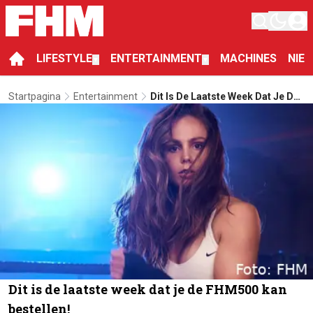
LIFESTYLE
ENTERTAINMENT
MACHINES
NIE
▼
▼
Startpagina
Entertainment
Dit Is De Laatste Week Dat Je De
FHM500 Kan Bestellen!
Dit is de laatste week dat je de FHM500 kan
bestellen!