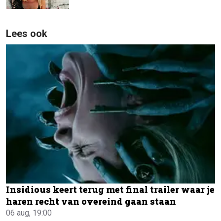
Lees ook
Insidious keert terug met final trailer waar je
haren recht van overeind gaan staan
06 aug, 19:00