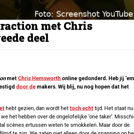
traction met Chris
eede deel
ion
met
Chris Hemsworth
online gedonderd. Heb jij ‘em
vestigd
door de
makers. Wij blij, nu nog hopen dat het
et
hebt gezien, dan wordt het
toch echt
tijd. Het staat nu
 we het hebben over de ongelofelijke ‘one taker’. Missch
ntal scènes ertussen weten te smokkelen. Maar door de
ilmd te zijn. We zaten niet alleen door de spanning op he