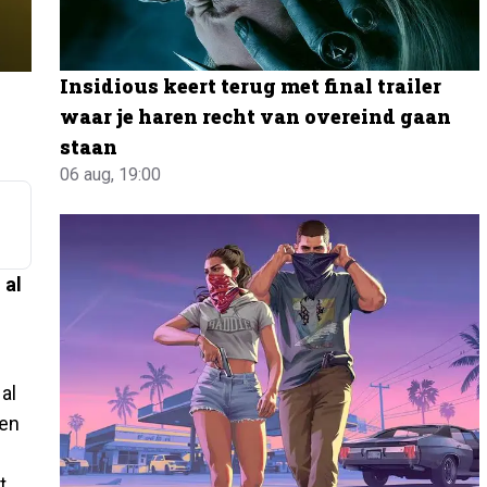
Insidious keert terug met final trailer
waar je haren recht van overeind gaan
staan
06 aug, 19:00
 al
 al
ien
t