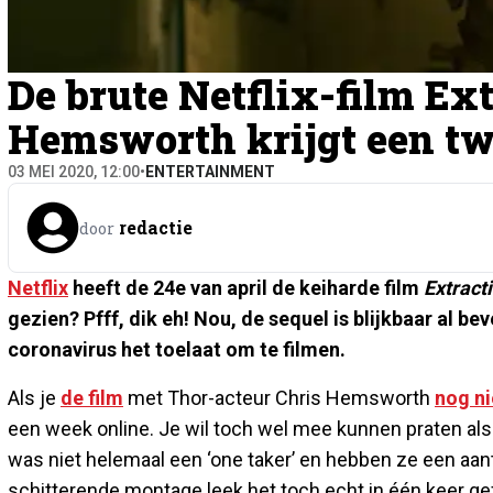
De brute Netflix-film Ex
Hemsworth krijgt een tw
03 MEI 2020, 12:00
•
ENTERTAINMENT
redactie
door
Netflix
heeft de 24e van april de keiharde film
Extract
gezien? Pfff, dik eh! Nou, de sequel is blijkbaar al be
coronavirus het toelaat om te filmen.
Als je
de film
met Thor-acteur Chris Hemsworth
nog ni
een week online. Je wil toch wel mee kunnen praten als
was niet helemaal een ‘one taker’ en hebben ze een aa
schitterende montage leek het toch echt in één keer gef