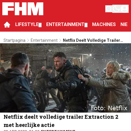
LIFESTYLE
ENTERTAINMENT
MACHINES
NIE
▼
▼
Startpagina
Entertainment
Netflix Deelt Volledige Trailer
Extraction 2 Met Heerlijke Actie
Netflix deelt volledige trailer Extraction 2
met heerlijke actie