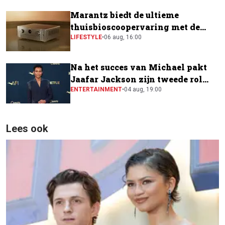
Marantz biedt de ultieme
thuisbioscoopervaring met de
CINEMA Series 2
LIFESTYLE
•
06 aug, 16:00
Na het succes van Michael pakt
Jaafar Jackson zijn tweede rol
naast Will Smith
ENTERTAINMENT
•
04 aug, 19:00
Lees ook