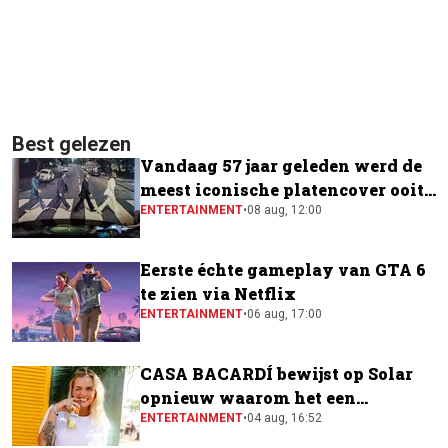
Best gelezen
Vandaag 57 jaar geleden werd de
meest iconische platencover ooit
gemaakt
ENTERTAINMENT
•
08 aug, 12:00
Eerste échte gameplay van GTA 6
te zien via Netflix
ENTERTAINMENT
•
06 aug, 17:00
CASA BACARDÍ bewijst op Solar
opnieuw waarom het een
festivalfavoriet is
ENTERTAINMENT
•
04 aug, 16:52