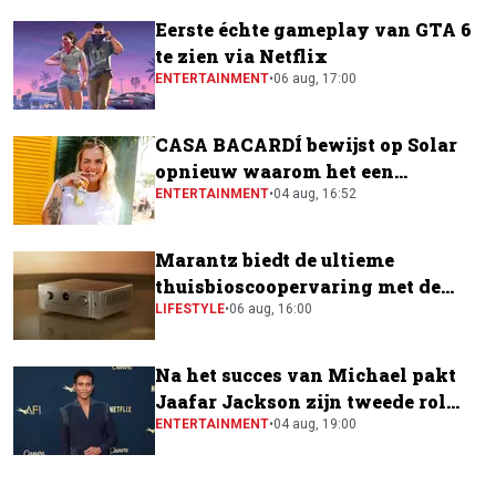
Eerste échte gameplay van GTA 6
te zien via Netflix
ENTERTAINMENT
•
06 aug, 17:00
CASA BACARDÍ bewijst op Solar
opnieuw waarom het een
festivalfavoriet is
ENTERTAINMENT
•
04 aug, 16:52
Marantz biedt de ultieme
thuisbioscoopervaring met de
CINEMA Series 2
LIFESTYLE
•
06 aug, 16:00
Na het succes van Michael pakt
Jaafar Jackson zijn tweede rol
naast Will Smith
ENTERTAINMENT
•
04 aug, 19:00