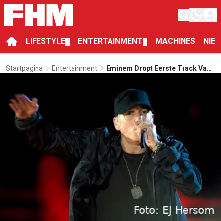
LIFESTYLE
ENTERTAINMENT
MACHINES
NIE
▼
▼
Startpagina
Entertainment
Eminem Dropt Eerste Track Van
Z’n Nieuwe Album Featuring
Beyoncé