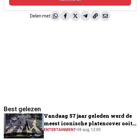
Delen met
Best gelezen
Vandaag 57 jaar geleden werd de
meest iconische platencover ooit
gemaakt
ENTERTAINMENT
•
08 aug, 12:00