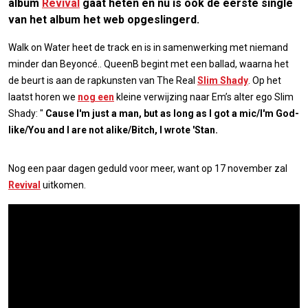
album
Revival
gaat heten en nu is ook de eerste single
van het album het web opgeslingerd.
Walk on Water heet de track en is in samenwerking met niemand
minder dan Beyoncé.. QueenB begint met een ballad, waarna het
de beurt is aan de rapkunsten van The Real
Slim Shady
. Op het
laatst horen we
nog een
kleine verwijzing naar Em’s alter ego Slim
Shady: "
Cause I'm just a man, but as long as I got a mic/I'm God-
like/You and I are not alike/Bitch, I wrote 'Stan.
Nog een paar dagen geduld voor meer, want op 17 november zal
Revival
uitkomen.