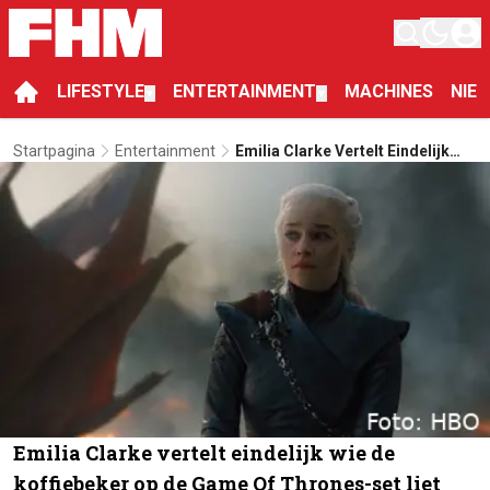
LIFESTYLE
ENTERTAINMENT
MACHINES
NIE
▼
▼
Startpagina
Entertainment
Emilia Clarke Vertelt Eindelijk
Wie De Koffiebeker Op De Game
Of Thrones-Set Liet
Rondslingeren
Emilia Clarke vertelt eindelijk wie de
koffiebeker op de Game Of Thrones-set liet