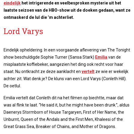
eindelijk
het intrigerende en veelbesproken mysterie uit het
laatste seizoen van de HBO-show uit de doeken gedaan, want ze
ontmaskerd de lul die ’m achterliet.
Lord Varys
Eindelijk opheldering. In een voorgaande aflevering van The Tonight
show beschuldigde Sophie Turner (Sansa Stark)
Emilia
van de
misplaatste koffiebeker, aangezien het ding ook recht voor haar
staat. Nu ontkracht ze deze aanklacht en
vertelt
ze wie er wekelijk
achter zit. Wat denk je? De kluns van een Lord Varys (Conleth Hill).
De oetlul.
Emilia vertelt dat Conleth dit na het filmen op biechtte, maar dat
was al flink te laat. “He said it, but he might have been drunk.”, aldus
Daenerys Stormborn of House Targaryen, First of Her Name, the
Unburnt, Queen of the Andals and the First Men, Khaleesi of the
Great Grass Sea, Breaker of Chains, and Mother of Dragons.