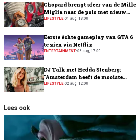
Chopard brengt sfeer van de Mille
Miglia naar de pols met nieuw
horloge
LIFESTYLE
•
01 aug, 18:00
Eerste échte gameplay van GTA 6
te zien via Netflix
ENTERTAINMENT
•
06 aug, 17:00
DJ Talk met Hedda Stenberg:
"Amsterdam heeft de mooiste
festivalscene van Europa"
LIFESTYLE
•
02 aug, 12:00
Lees ook