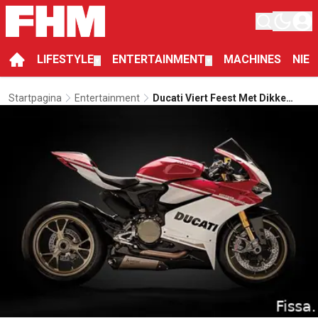
LIFESTYLE
ENTERTAINMENT
MACHINES
NIE
▼
▼
Startpagina
Entertainment
Ducati Viert Feest Met Dikke
Verjaardagseditie Van 1299
Panigale S