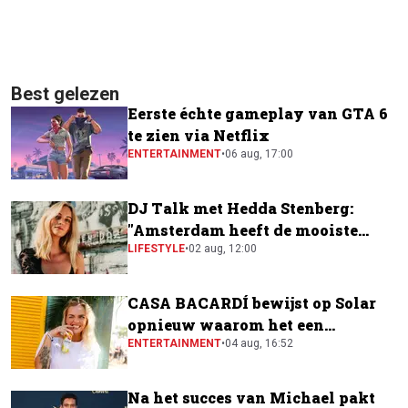
Best gelezen
Eerste échte gameplay van GTA 6
te zien via Netflix
ENTERTAINMENT
•
06 aug, 17:00
DJ Talk met Hedda Stenberg:
"Amsterdam heeft de mooiste
festivalscene van Europa"
LIFESTYLE
•
02 aug, 12:00
CASA BACARDÍ bewijst op Solar
opnieuw waarom het een
festivalfavoriet is
ENTERTAINMENT
•
04 aug, 16:52
Na het succes van Michael pakt