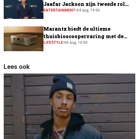
Jaafar Jackson zijn tweede rol
naast Will Smith
ENTERTAINMENT
•
04 aug, 19:00
Marantz biedt de ultieme
thuisbioscoopervaring met de
CINEMA Series 2
LIFESTYLE
•
06 aug, 16:00
Lees ook