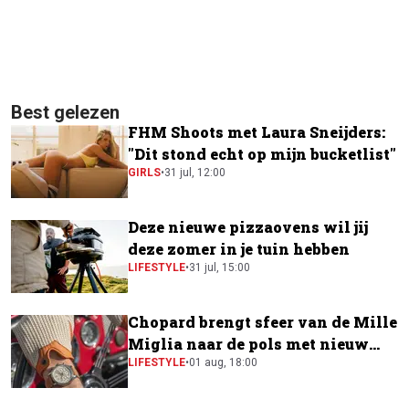
Best gelezen
FHM Shoots met Laura Sneijders:
"Dit stond echt op mijn bucketlist"
GIRLS
•
31 jul, 12:00
Deze nieuwe pizzaovens wil jij
deze zomer in je tuin hebben
LIFESTYLE
•
31 jul, 15:00
Chopard brengt sfeer van de Mille
Miglia naar de pols met nieuw
horloge
LIFESTYLE
•
01 aug, 18:00