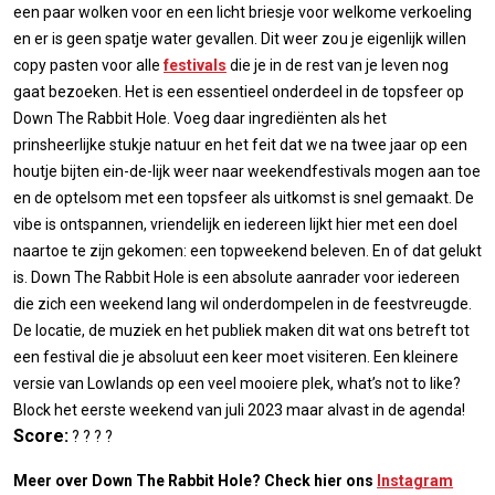
een paar wolken voor en een licht briesje voor welkome verkoeling
en er is geen spatje water gevallen. Dit weer zou je eigenlijk willen
copy pasten voor alle
festivals
die je in de rest van je leven nog
gaat bezoeken. Het is een essentieel onderdeel in de topsfeer op
Down The Rabbit Hole. Voeg daar ingrediënten als het
prinsheerlijke stukje natuur en het feit dat we na twee jaar op een
houtje bijten ein-de-lijk weer naar weekendfestivals mogen aan toe
en de optelsom met een topsfeer als uitkomst is snel gemaakt. De
vibe is ontspannen, vriendelijk en iedereen lijkt hier met een doel
naartoe te zijn gekomen: een topweekend beleven. En of dat gelukt
is. Down The Rabbit Hole is een absolute aanrader voor iedereen
die zich een weekend lang wil onderdompelen in de feestvreugde.
De locatie, de muziek en het publiek maken dit wat ons betreft tot
een festival die je absoluut een keer moet visiteren. Een kleinere
versie van Lowlands op een veel mooiere plek, what’s not to like?
Block het eerste weekend van juli 2023 maar alvast in de agenda!
Score:
? ? ? ?
Meer over Down The Rabbit Hole?
Check hier ons
Instagram