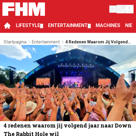
LIFESTYLE
ENTERTAINMENT
MACHINES
NIE
▼
▼
Startpagina
Entertainment
4 Redenen Waarom Jij Volgend
Jaar Naar Down The Rabbit Hole
Wil
4 redenen waarom jij volgend jaar naar Down
The Rabbit Hole wil