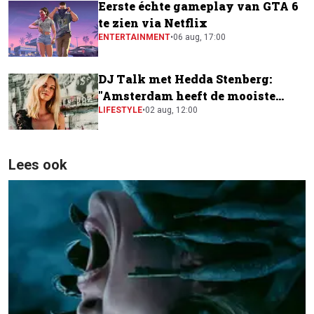
Eerste échte gameplay van GTA 6
te zien via Netflix
ENTERTAINMENT
•
06 aug, 17:00
DJ Talk met Hedda Stenberg:
"Amsterdam heeft de mooiste
festivalscene van Europa"
LIFESTYLE
•
02 aug, 12:00
Lees ook