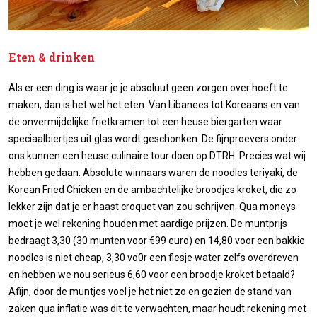
Eten & drinken
Als er een ding is waar je je absoluut geen zorgen over hoeft te
maken, dan is het wel het eten. Van Libanees tot Koreaans en van
de onvermijdelijke frietkramen tot een heuse biergarten waar
speciaalbiertjes uit glas wordt geschonken. De fijnproevers onder
ons kunnen een heuse culinaire tour doen op DTRH. Precies wat wij
hebben gedaan. Absolute winnaars waren de noodles teriyaki, de
Korean Fried Chicken en de ambachtelijke broodjes kroket, die zo
lekker zijn dat je er haast croquet van zou schrijven. Qua moneys
moet je wel rekening houden met aardige prijzen. De muntprijs
bedraagt 3,30 (30 munten voor €99 euro) en 14,80 voor een bakkie
noodles is niet cheap, 3,30 vo0r een flesje water zelfs overdreven
en hebben we nou serieus 6,60 voor een broodje kroket betaald?
Afijn, door de muntjes voel je het niet zo en gezien de stand van
zaken qua inflatie was dit te verwachten, maar houdt rekening met