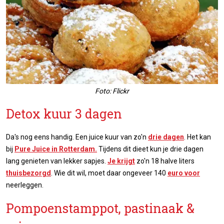
Foto: Flickr
Detox kuur 3 dagen
Da's nog eens handig. Een juice kuur van zo'n
drie dagen
. Het kan
bij
Pure Juice in Rotterdam.
Tijdens dit dieet kun je drie dagen
lang genieten van lekker sapjes.
Je krijgt
zo'n 18 halve liters
thuisbezorgd
. Wie dit wil, moet daar ongeveer 140
euro voor
neerleggen.
Pompoenstamppot, pastinaak &