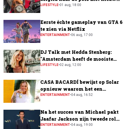
horloge
LIFESTYLE
•
01 aug, 18:00
Eerste échte gameplay van GTA 6
te zien via Netflix
ENTERTAINMENT
•
06 aug, 17:00
DJ Talk met Hedda Stenberg:
"Amsterdam heeft de mooiste
festivalscene van Europa"
LIFESTYLE
•
02 aug, 12:00
CASA BACARDÍ bewijst op Solar
opnieuw waarom het een
festivalfavoriet is
ENTERTAINMENT
•
04 aug, 16:52
Na het succes van Michael pakt
Jaafar Jackson zijn tweede rol
naast Will Smith
ENTERTAINMENT
•
04 aug, 19:00