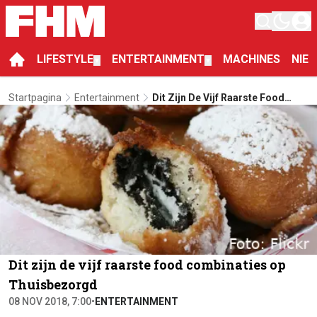
LIFESTYLE
ENTERTAINMENT
MACHINES
NIE
▼
▼
Startpagina
Entertainment
Dit Zijn De Vijf Raarste Food
Combinaties Op Thuisbezorgd
Dit zijn de vijf raarste food combinaties op
Thuisbezorgd
08 NOV 2018, 7:00
•
ENTERTAINMENT