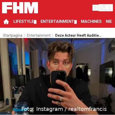
LIFESTYLE
ENTERTAINMENT
MACHINES
NIE
▼
▼
Startpagina
Entertainment
Deze Acteur Heeft Auditie
Gedaan Voor De Rol Van James
Bond