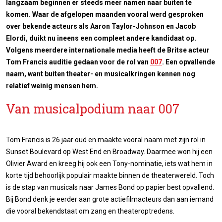
langzaam beginnen er steeds meer namen naar buiten te
komen. Waar de afgelopen maanden vooral werd gesproken
over bekende acteurs als Aaron Taylor-Johnson en Jacob
Elordi, duikt nu ineens een compleet andere kandidaat op.
Volgens meerdere internationale media heeft de Britse acteur
Tom Francis auditie gedaan voor de rol van
007
. Een opvallende
naam, want buiten theater- en musicalkringen kennen nog
relatief weinig mensen hem.
Van musicalpodium naar 007
Tom Francis is 26 jaar oud en maakte vooral naam met zijn rol in
Sunset Boulevard op West End en Broadway. Daarmee won hij een
Olivier Award en kreeg hij ook een Tony-nominatie, iets wat hem in
korte tijd behoorlijk populair maakte binnen de theaterwereld. Toch
is de stap van musicals naar James Bond op papier best opvallend.
Bij Bond denk je eerder aan grote actiefilmacteurs dan aan iemand
die vooral bekendstaat om zang en theateroptredens.