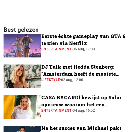
Best gelezen
Eerste échte gameplay van GTA 6
te zien via Netflix
ENTERTAINMENT
•
06 aug, 17:00
DJ Talk met Hedda Stenberg:
"Amsterdam heeft de mooiste
festivalscene van Europa"
LIFESTYLE
•
02 aug, 12:00
CASA BACARDÍ bewijst op Solar
opnieuw waarom het een
festivalfavoriet is
ENTERTAINMENT
•
04 aug, 16:52
Na het succes van Michael pakt