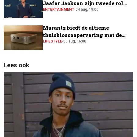
Jaafar Jackson zijn tweede rol
naast Will Smith
ENTERTAINMENT
•
04 aug, 19:00
Marantz biedt de ultieme
thuisbioscoopervaring met de
CINEMA Series 2
LIFESTYLE
•
06 aug, 16:00
Lees ook