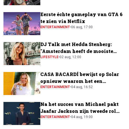
Eerste échte gameplay van GTA 6
te zien via Netflix
ENTERTAINMENT
•
06 aug, 17:00
DJ Talk met Hedda Stenberg:
"Amsterdam heeft de mooiste
festivalscene van Europa"
LIFESTYLE
•
02 aug, 12:00
CASA BACARDÍ bewijst op Solar
opnieuw waarom het een
festivalfavoriet is
ENTERTAINMENT
•
04 aug, 16:52
Na het succes van Michael pakt
Jaafar Jackson zijn tweede rol
naast Will Smith
ENTERTAINMENT
•
04 aug, 19:00