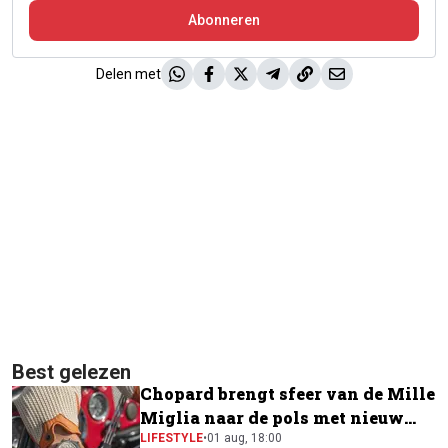
Abonneren
Delen met
Best gelezen
Chopard brengt sfeer van de Mille
Miglia naar de pols met nieuw
horloge
LIFESTYLE
•
01 aug, 18:00