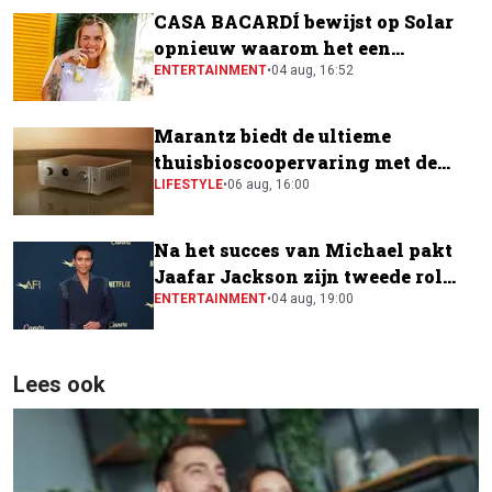
CASA BACARDÍ bewijst op Solar
opnieuw waarom het een
festivalfavoriet is
ENTERTAINMENT
•
04 aug, 16:52
Marantz biedt de ultieme
thuisbioscoopervaring met de
CINEMA Series 2
LIFESTYLE
•
06 aug, 16:00
Na het succes van Michael pakt
Jaafar Jackson zijn tweede rol
naast Will Smith
ENTERTAINMENT
•
04 aug, 19:00
Lees ook