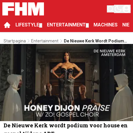
LIFESTYLE
ENTERTAINMENT
MACHINES
NIE
▼
▼
Startpagina
Entertainment
De Nieuwe Kerk Wordt Podium
Voor House En Gospel Tijdens
ADE
De Nieuwe Kerk wordt podium voor house en