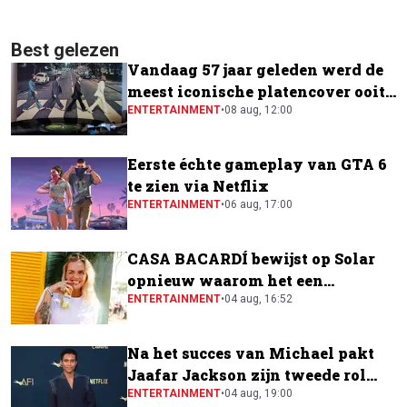
Best gelezen
Vandaag 57 jaar geleden werd de
meest iconische platencover ooit
gemaakt
ENTERTAINMENT
•
08 aug, 12:00
Eerste échte gameplay van GTA 6
te zien via Netflix
ENTERTAINMENT
•
06 aug, 17:00
CASA BACARDÍ bewijst op Solar
opnieuw waarom het een
festivalfavoriet is
ENTERTAINMENT
•
04 aug, 16:52
Na het succes van Michael pakt
Jaafar Jackson zijn tweede rol
naast Will Smith
ENTERTAINMENT
•
04 aug, 19:00