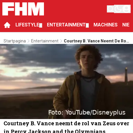
LIFESTYLE
ENTERTAINMENT
MACHINES
NIE
▼
▼
Startpagina
Entertainment
Courtney B. Vance Neemt De Rol
Van Zeus Over In Percy Jackson
And The Olympians
Courtney B. Vance neemt de rol van Zeus over
in Percy Jackson and the Olympians