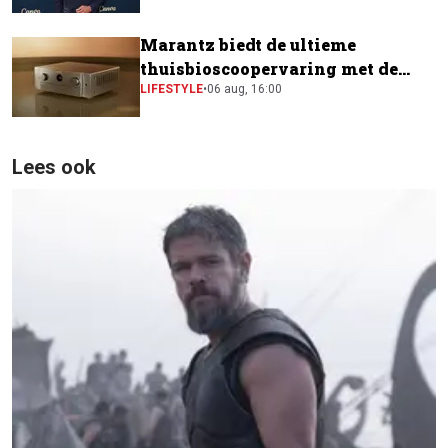
Marantz biedt de ultieme
thuisbioscoopervaring met de
CINEMA Series 2
LIFESTYLE
•
06 aug, 16:00
Lees ook