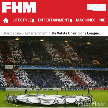
LIFESTYLE
ENTERTAINMENT
MACHINES
NIE
▼
▼
Startpagina
Entertainment
De Vetste Champions League
Finales Ooit Gespeeld