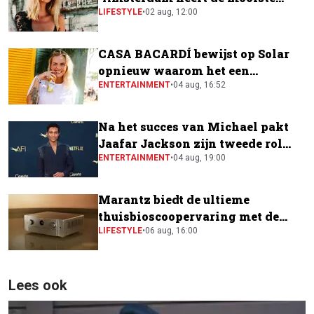
festivalscene van Europa"
LIFESTYLE
•
02 aug, 12:00
CASA BACARDÍ bewijst op Solar
opnieuw waarom het een
festivalfavoriet is
ENTERTAINMENT
•
04 aug, 16:52
Na het succes van Michael pakt
Jaafar Jackson zijn tweede rol
naast Will Smith
ENTERTAINMENT
•
04 aug, 19:00
Marantz biedt de ultieme
thuisbioscoopervaring met de
CINEMA Series 2
LIFESTYLE
•
06 aug, 16:00
Lees ook