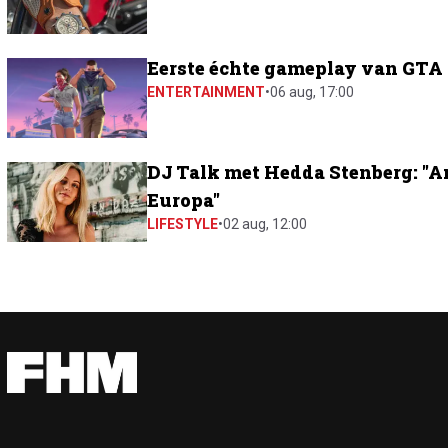
Eerste échte gameplay van GTA 6
ENTERTAINMENT
•
06 aug, 17:00
DJ Talk met Hedda Stenberg: "A
Europa"
LIFESTYLE
•
02 aug, 12:00