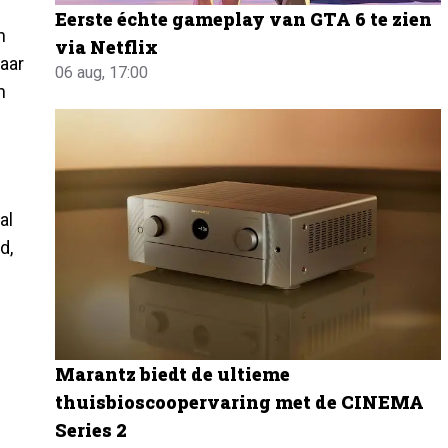
Eerste échte gameplay van GTA 6 te zien
n
via Netflix
aar
06 aug, 17:00
n
al
d,
Marantz biedt de ultieme
thuisbioscoopervaring met de CINEMA
Series 2