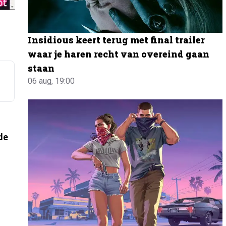
Insidious keert terug met final trailer
waar je haren recht van overeind gaan
staan
06 aug, 19:00
de