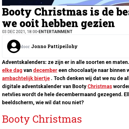
Booty Christmas is de be
we ooit hebben gezien
03 DEC 2021, 18:00
•
ENTERTAINMENT
Jonno Pattipeilohy
door
Adventskalenders: ze zijn er in alle soorten en maten
elke dag
van
december
een chocolaatje naar binnen we
ambachtelijk biertje
. Toch denken wij dat we nu de a
digitale adventskalender van Booty
Christmas
worden
netvlies wordt de hele decembermaand gezegend. Elk
beeldscherm, wie wil dat nou niet?
Booty Christmas