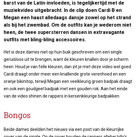
barst van de Latin-invloeden, is tegelijkertijd met de
muziekvideo uitgebracht. In de clip doen Cardi B en
Megan een haast alledaags dansje zowel op het strand
als bij het zwembad. Om de outfits kan je wederom niet
heen, de twee supersterren dansen in extravagante
outfits met bling-bling accessoires.
Het is deze dames niet op hun buik geschreven om een single
geruisloos uit te brengen, want de kleuren knallen door je scherm
heen. Houd je van felle kleuren, dan zit je met deze video wel goed.
Cardi draagt onder meer een knallende grote verenhoed en een
oranje bikinitop, terwijl Megan een veelkleurig groen badpak draagt
en ook een goudgeel badpak met een gouden rok. Aan het einde
van de video shinen de rappers in kersenkleurige badpakken.
Bongos
Beide dames deelden het nieuws via een post van de kleurrijke
cover van de single. Op de cover houden de rappers allebei lolly's