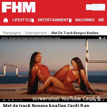
LIFESTYLE
ENTERTAINMENT
MACHINES
NIE
▼
▼
Startpagina
Entertainment
Met De Track Bongos Knallen
Cardi B En Megan Thee Stallion
Door Je Scherm Heen
Met de track Bongos knallen Cardi B en