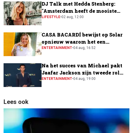
DJ Talk met Hedda Stenberg:
"Amsterdam heeft de mooiste
festivalscene van Europa"
LIFESTYLE
•
02 aug, 12:00
CASA BACARDÍ bewijst op Solar
opnieuw waarom het een
festivalfavoriet is
ENTERTAINMENT
•
04 aug, 16:52
Na het succes van Michael pakt
Jaafar Jackson zijn tweede rol
naast Will Smith
ENTERTAINMENT
•
04 aug, 19:00
Lees ook