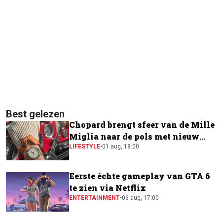
Best gelezen
Chopard brengt sfeer van de Mille
Miglia naar de pols met nieuw
horloge
LIFESTYLE
•
01 aug, 18:00
Eerste échte gameplay van GTA 6
te zien via Netflix
ENTERTAINMENT
•
06 aug, 17:00