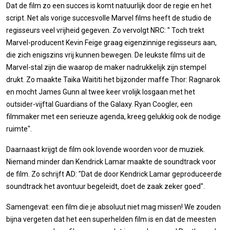
Dat de film zo een succes is komt natuurlijk door de regie en het
script. Net als vorige succesvolle Marvel films heeft de studio de
regisseurs veel vrijheid gegeven. Zo vervolgt NRC: " Toch trekt
Marvel-producent Kevin Feige graag eigenzinnige regisseurs aan,
die zich enigszins vrij kunnen bewegen. De leukste films uit de
Marvel-stal zijn die waarop de maker nadrukkelijk zijn stempel
drukt. Zo maakte Taika Waititi het bijzonder maffe Thor: Ragnarok
en mocht James Gunn al twee keer vrolijk losgaan met het
outsider-vijftal Guardians of the Galaxy. Ryan Coogler, een
filmmaker met een serieuze agenda, kreeg gelukkig ook de nodige
ruimte".
Daarnaast krijgt de film ook lovende woorden voor de muziek.
Niemand minder dan Kendrick Lamar maakte de soundtrack voor
de film. Zo schrijft AD: "Dat de door Kendrick Lamar geproduceerde
soundtrack het avontuur begeleidt, doet de zaak zeker goed".
Samengevat: een film die je absoluut niet mag missen! We zouden
bijna vergeten dat het een superhelden film is en dat de meesten