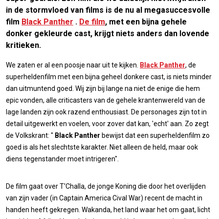
in de stormvloed van films is de nu al megasuccesvolle
film
Black Panther
.
De film
, met een bijna gehele
donker gekleurde cast, krijgt niets anders dan lovende
kritieken.
We zaten er al een poosje naar uit te kijken.
Black Panther
, de
superheldenfilm met een bijna geheel donkere cast, is niets minder
dan uitmuntend goed. Wij zijn bij lange na niet de enige die hem
epic vonden, alle criticasters van de gehele krantenwereld van de
lage landen zijn ook razend enthousiast. De personages zijn tot in
detail uitgewerkt en voelen, voor zover dat kan, 'echt' aan. Zo zegt
de Volkskrant: "
Black Panther
bewijst dat een superheldenfilm zo
goed is als het slechtste karakter. Niet alleen de held, maar ook
diens tegenstander moet intrigeren".
De film gaat over T'Challa, de jonge Koning die door het overlijden
van zijn vader (in Captain America Cival War) recent de macht in
handen heeft gekregen. Wakanda, het land waar het om gaat, licht