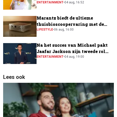
festivalfavoriet is
ENTERTAINMENT
•
04 aug, 16:52
Marantz biedt de ultieme
thuisbioscoopervaring met de
CINEMA Series 2
LIFESTYLE
•
06 aug, 16:00
Na het succes van Michael pakt
Jaafar Jackson zijn tweede rol
naast Will Smith
ENTERTAINMENT
•
04 aug, 19:00
Lees ook