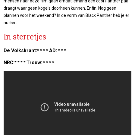
mensen naar deze film gaan omdat iemand een cool Panther pak
draagt waar geen kogels doorheen kunnen. Enfin. Nog geen
plannen voor het weekend? In de vorm van Black Panther heb je er
nu één.
In sterretjes
De Volkskrant:
AD:
* * * *
* * *
NRC:
Trouw:
* * * *
* * * *