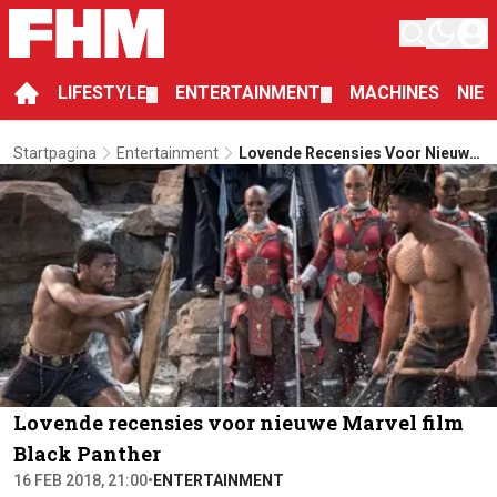
LIFESTYLE
ENTERTAINMENT
MACHINES
NIE
▼
▼
Startpagina
Entertainment
Lovende Recensies Voor Nieuwe
Marvel Film Black Panther
Lovende recensies voor nieuwe Marvel film
Black Panther
16 FEB 2018, 21:00
•
ENTERTAINMENT