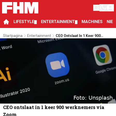
LIFESTYLE
ENTERTAINMENT
MACHINES
NIE
▼
▼
Startpagina
Entertainment
CEO Ontslaat In 1 Keer 900
Werknemers Via Zoom
CEO ontslaat in 1 keer 900 werknemers via
Zoom