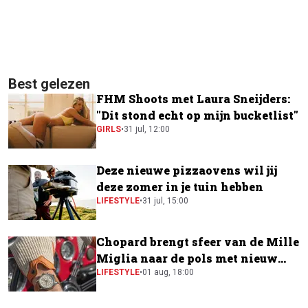
Best gelezen
FHM Shoots met Laura Sneijders:
"Dit stond echt op mijn bucketlist"
GIRLS
•
31 jul, 12:00
Deze nieuwe pizzaovens wil jij
deze zomer in je tuin hebben
LIFESTYLE
•
31 jul, 15:00
Chopard brengt sfeer van de Mille
Miglia naar de pols met nieuw
horloge
LIFESTYLE
•
01 aug, 18:00