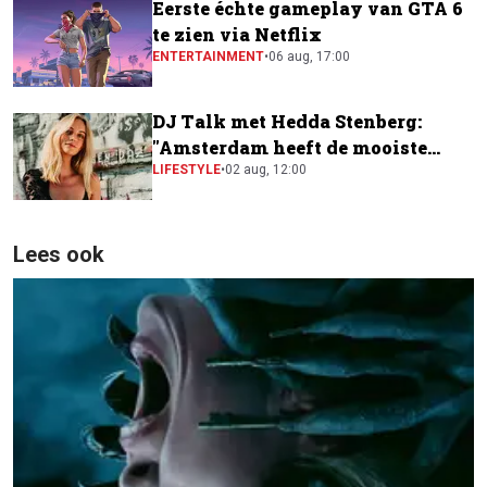
Eerste échte gameplay van GTA 6
te zien via Netflix
ENTERTAINMENT
•
06 aug, 17:00
DJ Talk met Hedda Stenberg:
"Amsterdam heeft de mooiste
festivalscene van Europa"
LIFESTYLE
•
02 aug, 12:00
Lees ook