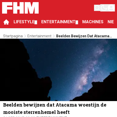
LIFESTYLE
ENTERTAINMENT
MACHINES
NIE
▼
▼
Startpagina
Entertainment
Beelden Bewijzen Dat Atacama
Woestijn De Mooiste
Sterrenhemel Heeft
Beelden bewijzen dat Atacama woestijn de
mooiste sterrenhemel heeft