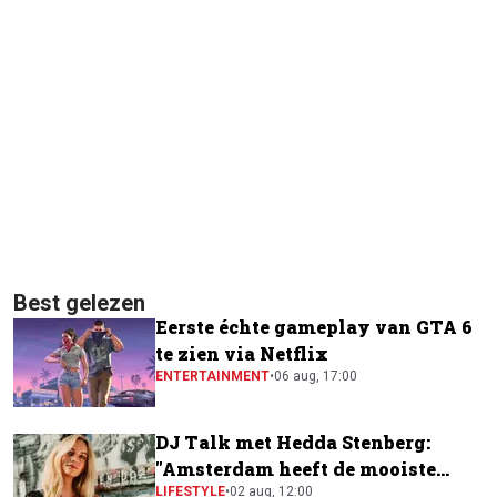
Best gelezen
Eerste échte gameplay van GTA 6
te zien via Netflix
ENTERTAINMENT
•
06 aug, 17:00
DJ Talk met Hedda Stenberg:
"Amsterdam heeft de mooiste
festivalscene van Europa"
LIFESTYLE
•
02 aug, 12:00