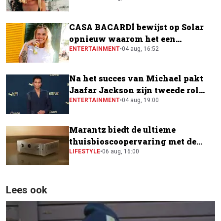
CASA BACARDÍ bewijst op Solar
opnieuw waarom het een
festivalfavoriet is
ENTERTAINMENT
•
04 aug, 16:52
Na het succes van Michael pakt
Jaafar Jackson zijn tweede rol
naast Will Smith
ENTERTAINMENT
•
04 aug, 19:00
Marantz biedt de ultieme
thuisbioscoopervaring met de
CINEMA Series 2
LIFESTYLE
•
06 aug, 16:00
Lees ook