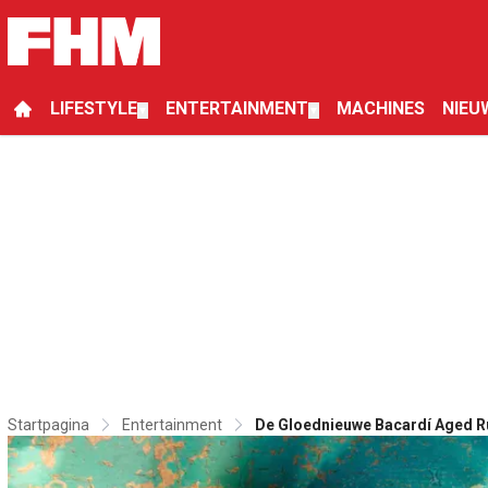
LIFESTYLE
ENTERTAINMENT
MACHINES
NIEU
▼
▼
Startpagina
Entertainment
De Gloednieuwe Bacardí Aged Ru