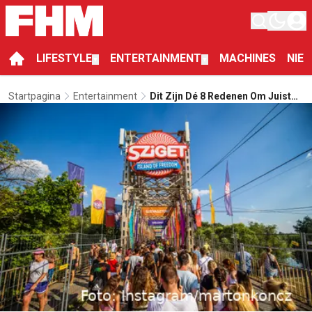
LIFESTYLE
ENTERTAINMENT
MACHINES
NIE
▼
▼
Startpagina
Entertainment
Dit Zijn Dé 8 Redenen Om Juist
Dit Jaar Naar Het
Wereldberoemde Sziget Te Gaan