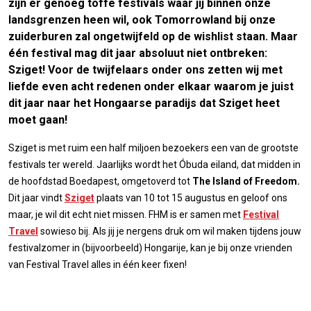
zijn er genoeg toffe festivals waar jij binnen onze
landsgrenzen heen wil, ook Tomorrowland bij onze
zuiderburen zal ongetwijfeld op de wishlist staan. Maar
één festival mag dit jaar absoluut niet ontbreken:
Sziget! Voor de twijfelaars onder ons zetten wij met
liefde even acht redenen onder elkaar waarom je juist
dit jaar naar het Hongaarse paradijs dat Sziget heet
moet gaan!
Sziget is met ruim een half miljoen bezoekers een van de grootste
festivals ter wereld. Jaarlijks wordt het Óbuda eiland, dat midden in
de hoofdstad Boedapest, omgetoverd tot
The Island of Freedom.
Dit jaar vindt
Sziget
plaats van 10 tot 15 augustus en geloof ons
maar, je wil dit echt niet missen. FHM is er samen met
Festival
Travel
sowieso bij. Als jij je nergens druk om wil maken tijdens jouw
festivalzomer in (bijvoorbeeld) Hongarije, kan je bij onze vrienden
van Festival Travel alles in één keer fixen!