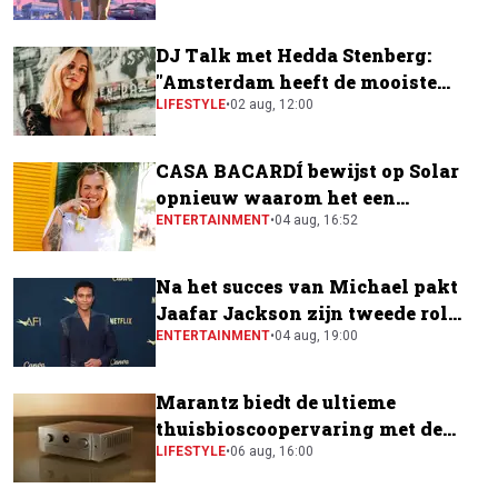
DJ Talk met Hedda Stenberg:
"Amsterdam heeft de mooiste
festivalscene van Europa"
LIFESTYLE
•
02 aug, 12:00
CASA BACARDÍ bewijst op Solar
opnieuw waarom het een
festivalfavoriet is
ENTERTAINMENT
•
04 aug, 16:52
Na het succes van Michael pakt
Jaafar Jackson zijn tweede rol
naast Will Smith
ENTERTAINMENT
•
04 aug, 19:00
Marantz biedt de ultieme
thuisbioscoopervaring met de
CINEMA Series 2
LIFESTYLE
•
06 aug, 16:00