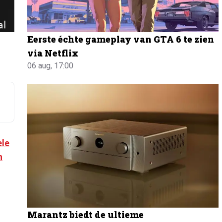
Eerste échte gameplay van GTA 6 te zien
via Netflix
06 aug, 17:00
le
n
Marantz biedt de ultieme