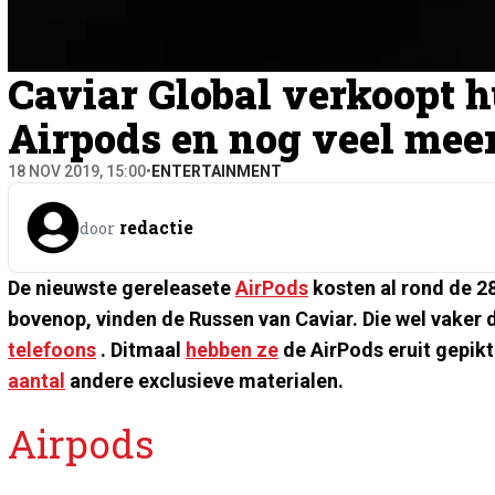
Caviar Global verkoopt 
Airpods en nog veel mee
18 NOV 2019, 15:00
•
ENTERTAINMENT
redactie
door
De nieuwste gereleasete
AirPods
kosten al rond de 28
bovenop, vinden de Russen van Caviar. Die wel vaker 
telefoons
. Ditmaal
hebben ze
de AirPods eruit gepik
aantal
andere exclusieve materialen.
Airpods