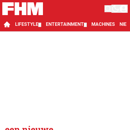
LIFESTYLE
ENTERTAINMENT
MACHINES
NIE
▼
▼
een nieuwe