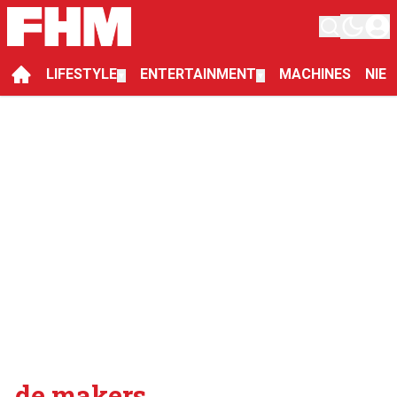
LIFESTYLE
ENTERTAINMENT
MACHINES
NIE
▼
▼
de makers