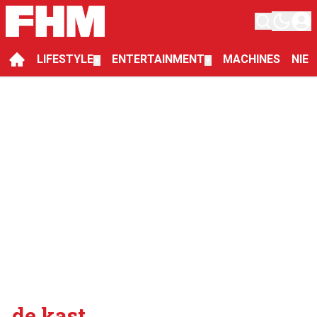
LIFESTYLE
ENTERTAINMENT
MACHINES
NIE
▼
▼
de kast