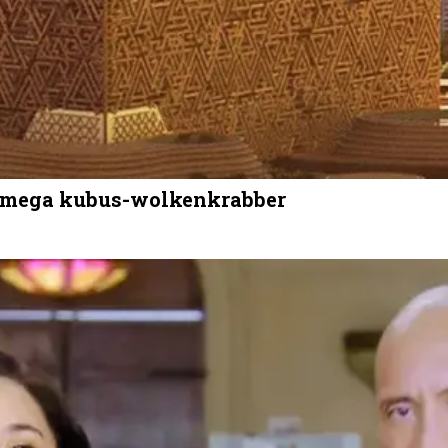
r mega kubus-wolkenkrabber