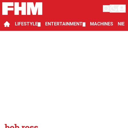
LIFESTYLE
ENTERTAINMENT
MACHINES
NIE
▼
▼
bob ross