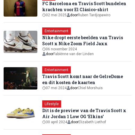
FC Barcelona en Travis Scott bundelen
krachten voor El Clásico-shirt
02 mei 2025
door
Ruben Tardjopawiro
Entertainment
Nike dropt eerste beelden van Travis
Scott x Nike Zoom Field Jaxx
06 november 2024
door
Fabiënne van der Linden
Entertainment
Travis Scott komt naar de GelreDome
en dit kosten de kaarten
07 mei 2024
door
Chiel Morshuis
Lifestyle
Dit is de preview van de Travis Scott x
Air Jordan 1 Low OG ‘Elkins’
30 april 2024
door
Elizabeth Liethof