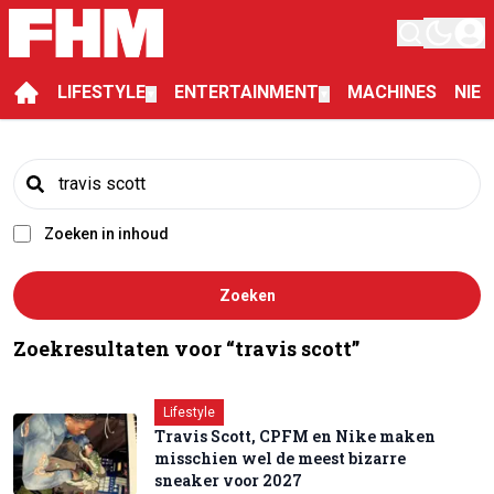
LIFESTYLE
ENTERTAINMENT
MACHINES
NIE
▼
▼
Zoeken in inhoud
Zoeken
Zoekresultaten voor
“
travis scott
”
Lifestyle
Travis Scott, CPFM en Nike maken
misschien wel de meest bizarre
sneaker voor 2027