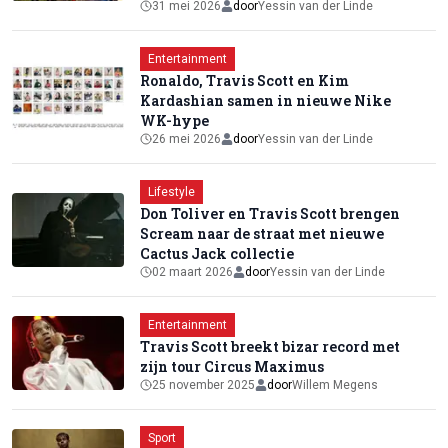
31 mei 2026
door
Yessin van der Linde
Entertainment
Ronaldo, Travis Scott en Kim
Kardashian samen in nieuwe Nike
WK-hype
26 mei 2026
door
Yessin van der Linde
Lifestyle
Don Toliver en Travis Scott brengen
Scream naar de straat met nieuwe
Cactus Jack collectie
02 maart 2026
door
Yessin van der Linde
Entertainment
Travis Scott breekt bizar record met
zijn tour Circus Maximus
25 november 2025
door
Willem Megens
Sport